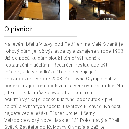
O pivnici:
Na levém břehu Vltavy, pod Petřínem na Malé Straně, je
rohový dům, jehož výstavba byla zahájena v roce 1903.
Již od počátku dům sloužil téměř výhradně k
restauračním účelům. Předurčení restaurace být
místem, kde se setkávají lidé, potvrzuje její
znovuotevření v roce 2003. Kolkovna Olympia nabízí
posezení v jednom podlaží a na venkovní zahrádce. Na
jídelním lístku můžete vybírat z tradičních
pokrmů vynikající české kuchyně, pochoutek k pivu,
salátů a vybraných specialit světové kuchyně. Na čepu
najdete vedle ležáku Pilsner Urquell i černý
Velkopopovický Kozel, Master 13° Polotmavý a Birell
Světlý. Zavítejte do Kolkovny Olympia a zažijte