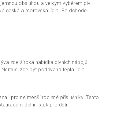
příjemnou obsluhou a velkým výběrem piv.
ká česká a moravská jídla. Po dohodě
 Bývá zde široká nabídka pivních nápojů.
 Nemusí zde být podávána teplá jídla.
a i pro nejmenší rodinné příslušníky. Tento
race i jídelní lístek pro děti.
h vlastní výrobu piva. Často s pivovarem