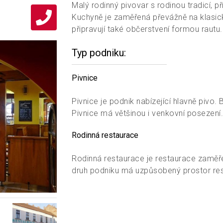
Malý rodinný pivovar s rodinou tradicí, 
Kuchyně je zaměřená převážně na klasic
připravují také občerstvení formou rautu.
Typ podniku
Pivnice
Pivnice je podnik nabízející hlavně pivo.
Pivnice má většinou i venkovní posezení.
Rodinná restaurace
Rodinná restaurace je restaurace zaměřen
druh podniku má uzpůsobený prostor restau
Pivovar
Pivovaru budete mít šanci ochutnat jejic