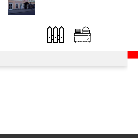
bývá spojena i restaurace. V tomto pod
zajímavosti o vaření piv.
Druh kuchyně
Česká
Mezi nejdůležitější složky české kuchyně
pokrmy. Ovšem i přesto se stala jedna z 
Pivnice , Rodinná restaura
Typ podniku:
Česká
Kuchyně: