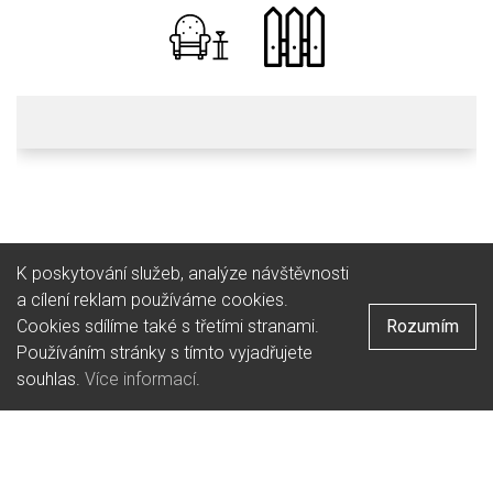
Hotel
Typ podniku:
Česká
Kuchyně:
K poskytování služeb, analýze návštěvnosti
a cílení reklam používáme cookies.
Cookies sdílíme také s třetími stranami.
Rozumím
Používáním stránky s tímto vyjadřujete
souhlas.
Více informací
.