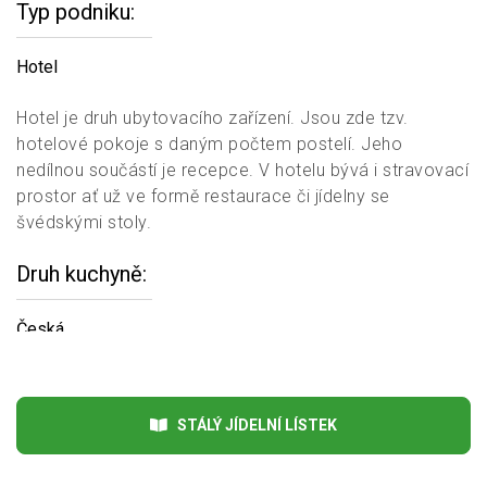
Typ podniku
Hotel
Hotel je druh ubytovacího zařízení. Jsou zde tzv.
hotelové pokoje s daným počtem postelí. Jeho
nedílnou součástí je recepce. V hotelu bývá i stravovací
prostor ať už ve formě restaurace či jídelny se
švédskými stoly.
Druh kuchyně
Česká
Mezi nejdůležitější složky české kuchyně patří maso, a
ne zrovna lehce stravitelné pokrmy. Ovšem i přesto se
STÁLÝ JÍDELNÍ LÍSTEK
stala jedna z nejoblíbenějších kuchyní.