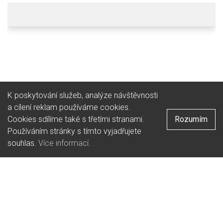
K poskytování služeb, analýze návštěvnosti
a cílení reklam používáme cookies.
Cookies sdílíme také s třetími stranami.
Rozumím
Používáním stránky s tímto vyjadřujete
souhlas.
Více informací
.