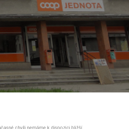
učasné chvíli nemáme k dispozici bližší