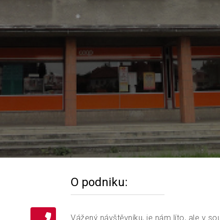
O podniku:
Vážený návštěvníku, je nám líto, ale v so