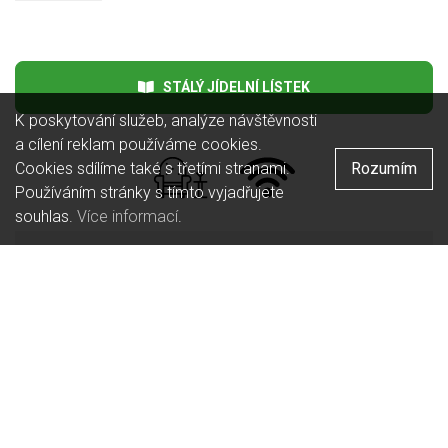
Česká
Kuchyně:
STÁLÝ JÍDELNÍ LÍSTEK
K poskytování služeb, analýze návštěvnosti
a cílení reklam používáme cookies.
Cookies sdílíme také s třetími stranami.
Rozumím
Používáním stránky s tímto vyjadřujete
souhlas.
Více informací
.