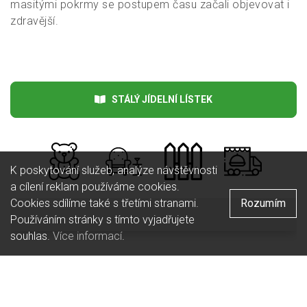
masitými pokrmy se postupem času začali objevovat i
zdravější.
Česká
Kuchyně:
STÁLÝ JÍDELNÍ LÍSTEK
K poskytování služeb, analýze návštěvnosti
a cílení reklam používáme cookies.
Cookies sdílíme také s třetími stranami.
Rozumím
Používáním stránky s tímto vyjadřujete
souhlas.
Více informací
.