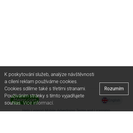
K poskytování služeb, analýze návštěvnosti
a cílení reklam používáme cookies.
Cookies sdílíme také s třetími stranami.
Rozumím
Používáním stránky s tímto vyjadřujete
souhlas.
Více informací
.