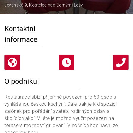
Jevanská 9, Kostelec nad Černými Lesy
Kontaktní
informace
O podniku:
Restaurace abízí příjemné posezení pro 50 osob s
vyhlášenou českou kuchyní. Dále pak je k dispozici
salónek pro pořádání svateb, rodinných oslav a
školících akcí. V létě je možno využít posezení na
terase s možností grilování. V nočních hodinách lze
posedět v baru.