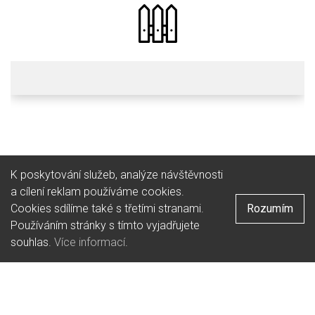
Pivnice
Typ podniku:
Česká
Kuchyně:
K poskytování služeb, analýze návštěvnosti
a cílení reklam používáme cookies.
Cookies sdílíme také s třetími stranami.
Rozumím
Používáním stránky s tímto vyjadřujete
souhlas.
Více informací
.