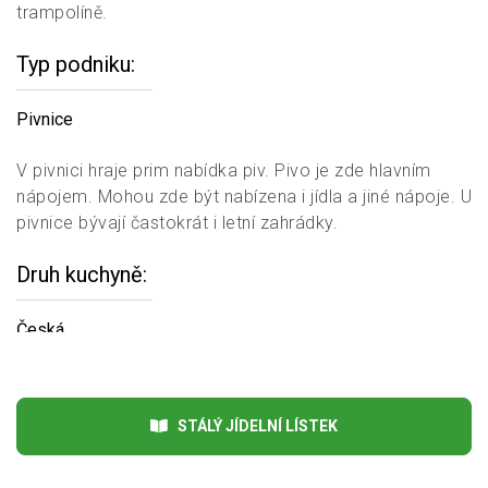
trampolíně.
Typ podniku
Pivnice
V pivnici hraje prim nabídka piv. Pivo je zde hlavním
nápojem. Mohou zde být nabízena i jídla a jiné nápoje. U
pivnice bývají častokrát i letní zahrádky.
Druh kuchyně
Česká
Česká kuchyně se vyznačuje především svými masitými
pokrmy a tučným jídlem. Poslední dobou se ale česká
STÁLÝ JÍDELNÍ LÍSTEK
kuchyně pohnula k lepšímu. Začaly se více projevovat
trendy zdravé výživy.