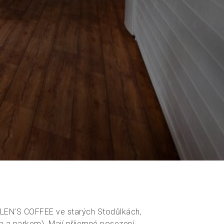
HELEN’S COFFEE ve starých Stodůlkách,
m a parkem). Mají příjemné posezení,