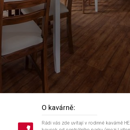
O kavárně:
Rádi vás zde uvítají v rodinné kavárně 
kousek od centrálního parku (mezi Lidle