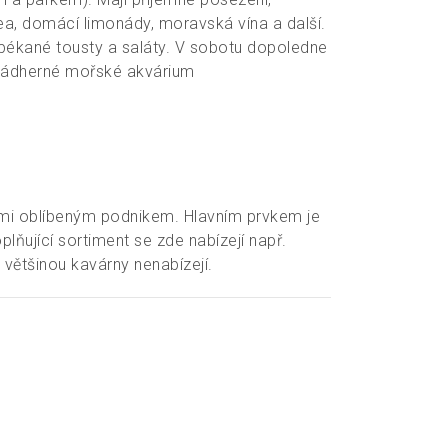
ea, domácí limonády, moravská vína a další.
zapékané tousty a saláty. V sobotu dopoledne
e nádherné mořské akvárium
elmi oblíbeným podnikem. Hlavním prvkem je
ňující sortiment se zde nabízejí např.
 většinou kavárny nenabízejí.