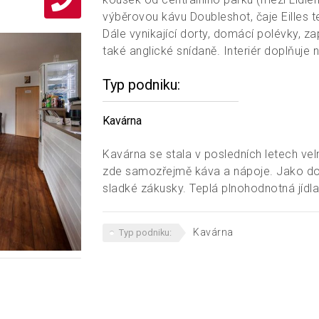
výběrovou kávu Doubleshot, čaje Eilles t
Dále vynikající dorty, domácí polévky, 
také anglické snídaně. Interiér doplňuj
Typ podniku
Kavárna
Kavárna se stala v posledních letech v
zde samozřejmě káva a nápoje. Jako dopl
sladké zákusky. Teplá plnohodnotná jídla
Kavárna
Typ podniku: