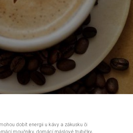
 mohou dobít energii u kávy a zákusku či
omácí moučníky, domácí máslové trubičky,