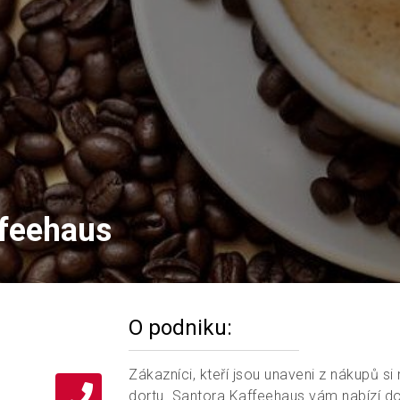
ffeehaus
O podniku:
Zákazníci, kteří jsou unaveni z nákupů si
dortu. Santora Kaffeehaus vám nabízí d