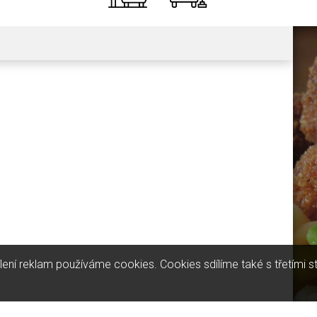
ílení reklam používáme cookies. Cookies sdílíme také s třetími 