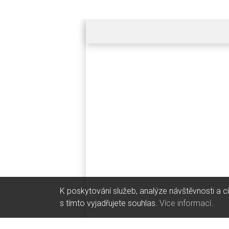
K poskytování služeb, analýze návštěvnosti a c
s tímto vyjadřujete souhlas.
Více informací
.