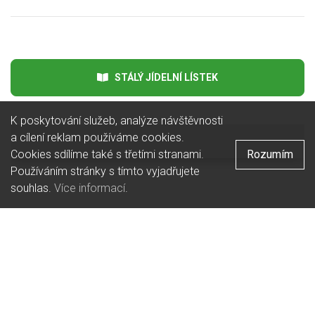
STÁLÝ JÍDELNÍ LÍSTEK
K poskytování služeb, analýze návštěvnosti
a cílení reklam používáme cookies.
Cookies sdílíme také s třetími stranami.
Rozumím
Používáním stránky s tímto vyjadřujete
souhlas.
Více informací
.