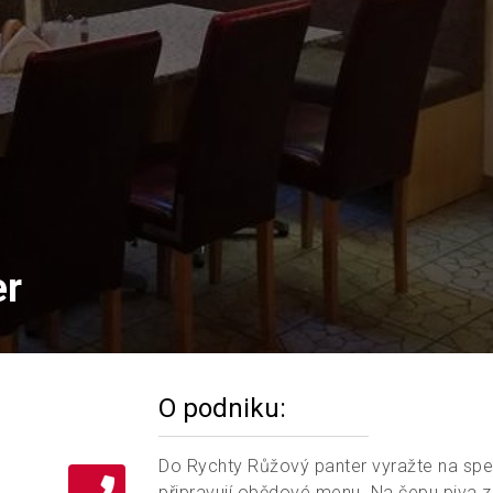
er
O podniku:
Do Rychty Růžový panter vyražte na spe
připravují obědové menu. Na čepu piva z