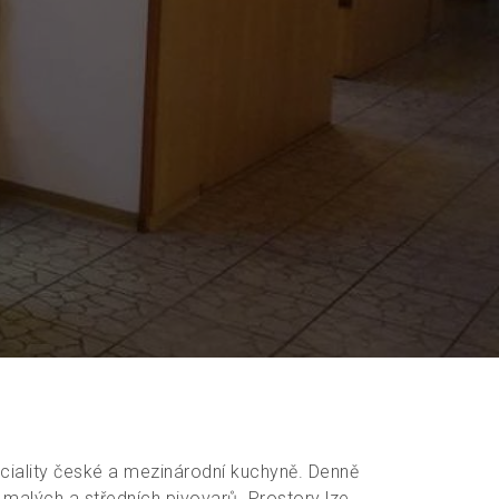
ciality české a mezinárodní kuchyně. Denně
 malých a středních pivovarů. Prostory lze