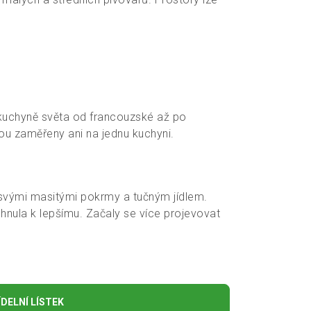
kuchyně světa od francouzské až po
ou zaměřeny ani na jednu kuchyni.
svými masitými pokrmy a tučným jídlem.
nula k lepšímu. Začaly se více projevovat
DELNÍ LÍSTEK